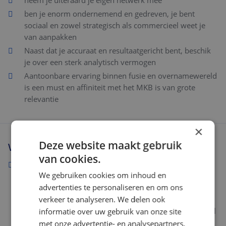
neem je uiteraard je eigen netwerk mee
ben je enorm ondernemend en gedreven, je bent
sociaal en zowel strategisch als commercieel weet je
van aanpakken
Naast dat je accuraat en resultaatgericht bent, beschik
je over een sterk analytisch vermogen
Aantoonbare ervaring binnen fusie en overnamewereld
is een must en affiniteit met het MKB is van grote
relevantie
×
Deze website maakt gebruik
Wat wij bieden
van cookies.
Je komt terecht bij een sterk groeiende firma met een
We gebruiken cookies om inhoud en
informele, gedreven en typische Brabantse
advertenties te personaliseren en om ons
bedrijfscultuur die zich sterk onderscheid qua
positionering vanwege haar ondernemende karakter.
verkeer te analyseren. We delen ook
Als Manager kun je hier zowel qua positie als financieel
informatie over uw gebruik van onze site
enorm mooie groeistappen maken.
met onze advertentie- en analysepartners,