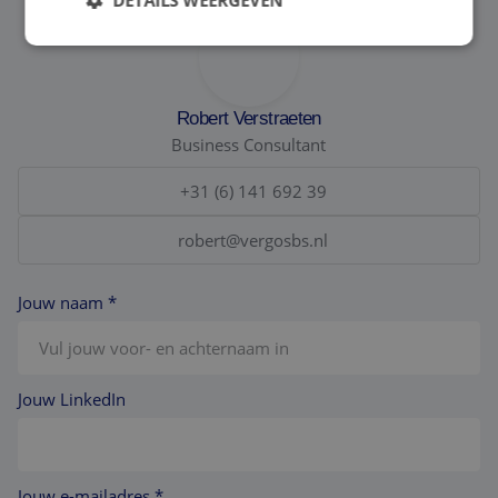
Robert Verstraeten
Business Consultant
+31 (6) 141 692 39
robert@vergosbs.nl
Jouw naam *
Jouw LinkedIn
Jouw e-mailadres *