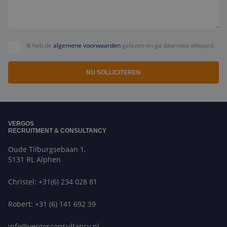
Ik heb de
algemene voorwaarden
gelezen en ga daarmee akkoord.
NU SOLLICITEREN
VERGOS
RECRUITMENT & CONSULTANCY
Oude Tilburgsebaan 1,
5131 RL Alphen
Christel: +31(6) 234 028 81
Robert: +31 (6) 141 692 39
info@vergosconsultancy.nl