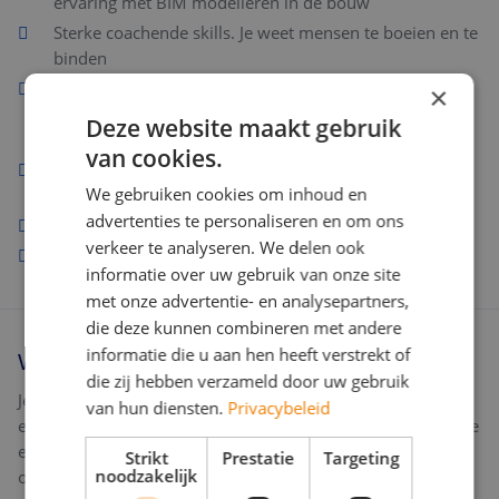
ervaring met BIM modelleren in de bouw
Sterke coachende skills. Je weet mensen te boeien en te
binden
Goede communicatieve vaardigheden waarbij je zowel
×
Nederlands als Engels beheerts op professioneel
Deze website maakt gebruik
niveau. Duits is een pré
van cookies.
Oog voor detail, accuratesse en analytisch
denkvermogen
We gebruiken cookies om inhoud en
advertenties te personaliseren en om ons
Gemotiveerde en positieve instelling
verkeer te analyseren. We delen ook
En woon je bij voorkeur in de regio Eindhoven
informatie over uw gebruik van onze site
met onze advertentie- en analysepartners,
die deze kunnen combineren met andere
informatie die u aan hen heeft verstrekt of
Wat wij bieden
die zij hebben verzameld door uw gebruik
Je komt terecht in een financieel gezonde organisatie met
van hun diensten.
Privacybeleid
een enorme ambitieuze groeidoelstelling en gepassioneerde
en betrokken medewerkers waar je met veel vrijheid en
Strikt
Prestatie
Targeting
ondernemerschap invulling kunt komen geven aan deze
noodzakelijk