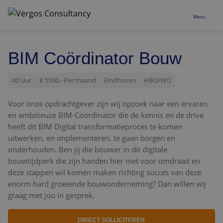
Menu
Vacatures
BIM Coördinator Bouw
Recruitment
40 Uur
€ 5500,- Per maand
Eindhoven
HBO/WO
Business Support
Voor onze opdrachtgever zijn wij opzoek naar een ervaren
en ambitieuze BIM-Coördinator die de kennis en de drive
Over ons
heeft dit BIM Digital transformatieproces te komen
uitwerken, en implementeren, te gaan borgen en
onderhouden. Ben jij die bouwer in dit digitale
bouwtijdperk die zijn handen hier niet voor omdraait en
deze stappen wil komen maken richting succes van deze
enorm hard groeiende bouwonderneming? Dan willen wij
graag met jou in gesprek.
DIRECT SOLLICITEREN